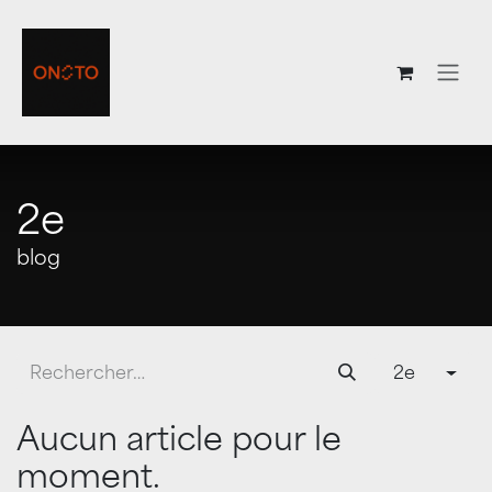
Se rendre au contenu
2e
blog
2e
Aucun article pour le
moment.